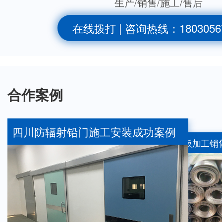
生产/销售/施工/售后
在线拨打 | 咨询热线：1803056
合作案例
四川防辐射铅门施工安装成功案例
工成功案例
四川防辐射铅板加工销
四川硫
四川防辐射铅门施工
售成功案例