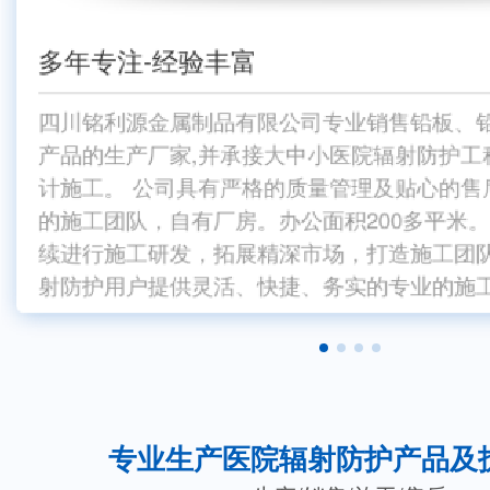
多年专注-经验丰富
服
厂
专
服
多
04
02
03
04
01
四川铭利源金属制品有限公司专业销售铅板、
响应及时，能迅速解决客户的问题；售后拥有
产品通过多方位实验考核；具有专业的质量检
要求团队对客户服务质量不打折扣，多年的团
响应及时，能迅速解决客户的问题；售后拥有
四川铭利源金属制品有限公司专业销售铅板、
产品的生产厂家,并承接大中小医院辐射防护工
产品的生产厂家,并承接大中小医院辐射防护
跟踪指导服务；合作客户均可享受维修、配件
验合格报告；严格按照施工流程，规章制度规
户服务经验，通过考核淘汰服务意识不到位的
跟踪指导服务；合作客户均可享受维修、配件
计施工。 公司具有严格的质量管理及贴心的售
计施工。 公司具有严格的质量管理及贴心的
短，交付快；镀锌层、富锌磷化层、静电涂层
计团队不偷材料、不少工序、不合格不出厂，
的施工团队，自有厂房。办公面积200多平米
节的处理，对产品的性能进行检测，可根据客
的施工团队，自有厂房。办公面积200多平
效，锌钢防护栏在恶劣环境下一般能3
续进行施工研发，拓展精深市场，打造施工团
续进行施工研发，拓展精深市场，打造施工团
射防护用户提供灵活、快捷、务实的专业的施
射防护用户提供灵活、快捷、务实的
专业生产医院辐射防护产品及