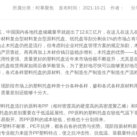
所属分类：时事聚焦 发布时间： 2021-10-21 作者：
分
年底，中国国内各地托盘储藏量早就超出了12.6三亿片，在这儿在这儿
合材料复合型材料复合型原料托盘、纸托盘等刮分剩余1%的市场占有
为止木托盘仍然是流行，但考虑到企业对托盘管理方案的规定加剧，
地严厉查处。再再再加上木材价钱日益稳步增长，木托盘的优势——
用性更强、质量更好的塑料托盘近年来市场份额不断提升，尤其是在201
地托盘租赁商家如雨后春笋般冒头，为了更好地尽快可以能够更好地
率，各式各样塑料托盘的原材料、生产制造生产制造生产制造生产流
。
，现阶段市场上的塑料托盘种类十分各种各样，掺和各式各样原材料
，质量差别还能够十分大。
料托盘流行的原料有PP（相对密度高的硬度高的高密度聚乙烯）和P
料托盘的差别重要在于低温延展性。PP原料的塑料托盘在较低气温下
不易裂开。而PP原料的成本较低，价格也十分划得来。
PP塑料不耐寒，PE不抗摔，都各自各的优势与劣势。现阶段新材料
能专业能力来提升PP塑料特点，使之抗冲击性、抗低温、装载量特点