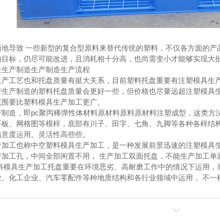
渐地导致 一些新型的复合型原料来替代传统的塑料，不仅各方面的产
的目标，仍尽可能改进，且消耗相十分高，也尚需变小才能够实现大
造生产制造生产制造生产流程
生产工艺也和托盘质量有挺大关系，目前塑料托盘重要有注塑模具生
产生产制造的塑料托盘质量会更好一些，但价格也尽量远超注塑模具
范围要比塑料模具生产加工更广。
产制造，即pc聚丙稀弹性体材料原材料原料原材料注塑成型，这类方
平板、网格图等模样，底部有川子、田字、七角、九脚等各种各样结构
满意度运用。灵活性高些些。
产加工也称中空塑料模具生产加工，是一种发展前景迅速的注塑模具生
产加工孔，中间全部闲置不用， 生产加工双面托盘，不能生产加工单
塑料模具生产加工托盘重要在环境恶劣、高耐磨工作中的情况下运用，
业、化工企业、汽车零配件等种地质结构和各行业领域中运用， 不一