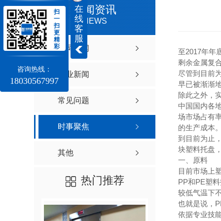
新闻资讯
在
扫
线
一
NEWS
扫
客
更
服
精
彩
公司新闻
至2017年
剩余金属复
咨询热线：
尽管到目前
行业新闻
18030567997
早已被渐渐
除此之外，实
常见问题
中国国内各
场市场占有
时事聚焦
的生产成本
到目前为止
块塑料托盘
其他
一、原料
目前市场上塑
热门推荐
PP和PE塑
较低气温下
也就是说，
依据专业技