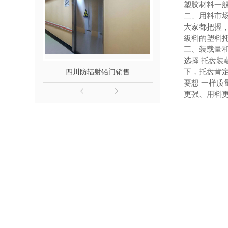
塑胶材料一
二、用料市
大家都把握
級料的塑料
三、装载量
选择 托盘装
下，托盘肯
四川防辐射铅门销售
四川防辐射
要想 一样
更强、用料