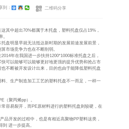
享到：
二维码分享
在这其中超出70%都属于木托盘，塑料托盘仅占19%，
率。
木托盘明显早就无法抵达新时期的发展前途发展前景，
划算市场竞争力也在不断削弱。
4年在我国进一步扶持1200*1000标准托盘之后，
尽快可以能够可以能够更好地更强的提升优势和抢占市
程也不断被开发设计出来，目的也由于能降低塑料托盘
用料、生产制造加工工艺的塑料托盘不一而足，一样一
E（聚丙烯pp）。
非常容易裂开，而PE原材料进行的塑料托盘则较硬，在
新产品开发的过程中，也是有相近高聚物PP塑料这类，
得到 进一步提高。