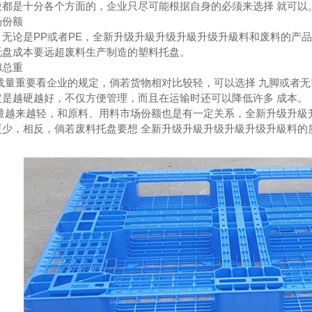
般都是十分各个方面的，企业只尽可能根据自身的必须来选择 就可以
场份额
，无论是PP或者PE，全新升级升級升级升級升级升級料和废料的产
托盘成本要远超废料生产制造的塑料托盘。
和总重
载量重要看企业的规定，倘若货物相对比较轻，可以选择 九脚或者
定是越硬越好，不仅方便管理，而且在运输时还可以降低许多 成本。
铅门安装
四川防辐射铅门厂家
质量越来越轻，和原料、用料市场份额也是有一定关系，全新升级升級
更少，相反，倘若废料托盘要想 全新升级升級升级升級升级升級料的