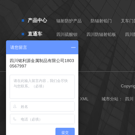
产品中心
辐射防护产品
防辐射铅门
叉车门
直通车
四川硫酸钡
四川防辐射铅板
四川
请您留言
四川铭利源金属制品有限公司1803
0567997
Copy
网站地图
RSS
XML
城市分站
：
四川
提交