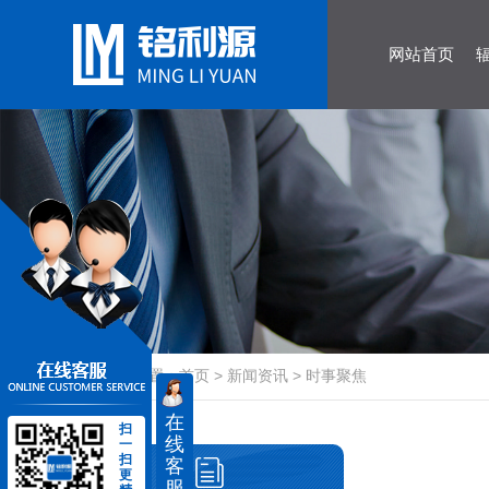
网站首页
当前位置：
首页
>
新闻资讯
>
时事聚焦
在
扫
线
一
扫
客
更
服