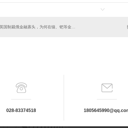
英国制裁俄金融寡头，为何在镍、钯等金属市场掀起风暴？
铅门安装
四川防辐射铅门厂家
028-83374518
1805645990@qq.co