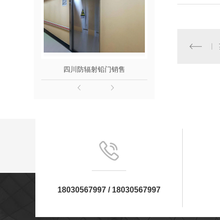
四川防辐射铅门销售
四川防辐射
18030567997 / 18030567997