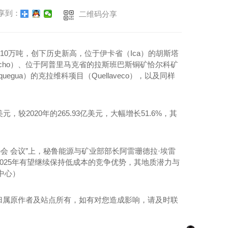
享到：
二维码分享
310万吨，创下历史新高，位于伊卡省（Ica）的胡斯塔
oromocho）、位于阿普里马克省的拉斯班巴斯铜矿恰尔科矿
uegua）的克拉维科项目（Quellaveco），以及同样
较2020年的265.93亿美元，大幅增长51.6%，其
协会 会议”上，秘鲁能源与矿业部部长阿雷珊德拉·埃雷
竞争力，2025年有望继续保持低成本的竞争优势，其地质潜力与
中心）
归属原作者及站点所有，如有对您造成影响，请及时联