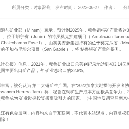
所属分类：时事聚焦 发布时间： 2022-06-27 作者：
分
源与矿业部（Minem）表示，预计到2025年，秘鲁铜精矿产量将达
a）、位于胡宁省（Junín）的特罗莫克扩建项目（ Ampliación T
halcobamba Fase I）、由英美资源集团持有的位于莫克瓜省（Moq
的圣加布里埃尔项目（San Gabriel），将 秘鲁铜矿产量的提升。
计公报》信息，2021年，秘鲁矿业出口总额创纪录地达到403.14亿美元，
国主要出口矿产品，占 矿业总出口的32.8%。
丰富，被公认为 第二大铜矿生产国。在“2022加拿大勘探与开发者
essandra Herrera Jara）称，秘鲁在铜矿生产成本方面极具
使秘鲁成为 矿业勘探投资极富吸引力的国家。（中国地质调查局南京
长江有色金属网，内容均来自于互联网，不代表本站观点，内容版权
删除！