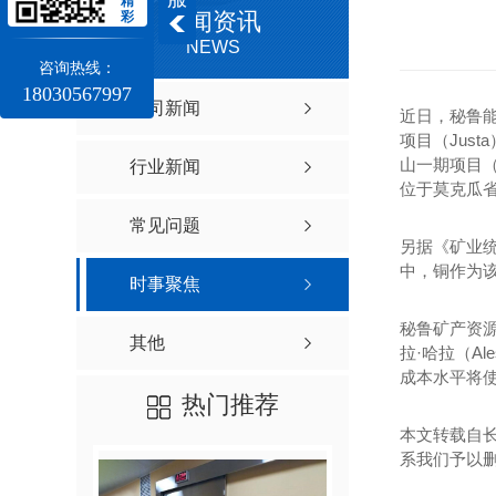
精
新闻资讯
彩
NEWS
咨询热线：
18030567997
公司新闻
近日，秘鲁能
项目（Just
山一期项目（C
行业新闻
位于莫克瓜省
常见问题
另据《矿业统
中，铜作为该
时事聚焦
秘鲁矿产资源
其他
拉·哈拉（Al
成本水平将
热门推荐
本文转载自
系我们予以