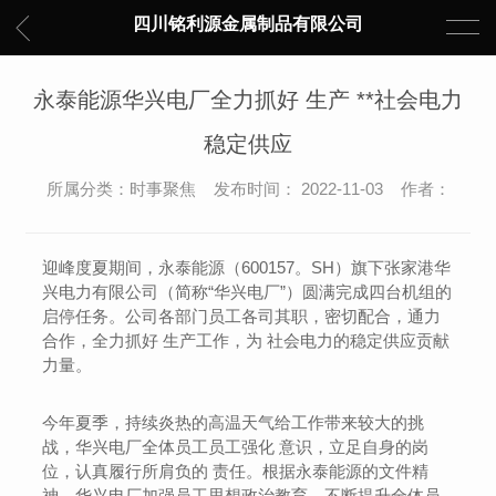
四川铭利源金属制品有限公司
永泰能源华兴电厂全力抓好 生产 **社会电力
稳定供应
所属分类：时事聚焦 发布时间： 2022-11-03 作者：
迎峰度夏期间，永泰能源（600157。SH）旗下张家港华
兴电力有限公司（简称“华兴电厂”）圆满完成四台机组的
启停任务。公司各部门员工各司其职，密切配合，通力
合作，全力抓好 生产工作，为 社会电力的稳定供应贡献
力量。
今年夏季，持续炎热的高温天气给工作带来较大的挑
战，华兴电厂全体员工员工强化 意识，立足自身的岗
位，认真履行所肩负的 责任。根据永泰能源的文件精
神，华兴电厂加强员工思想政治教育，不断提升全体员