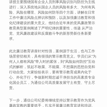
讲授主要围绕国有企业人员刑事风险识别与防控为主线
进行，深入系统地从国企人员的风险有多大、为何有风
险、风险在哪里、风险如何防等四个方面，讲解在日常
工作中廉洁风险点辨识和预防，以及加强廉洁教育和强
化纪律建设的重大意义。他结合近年来的党风廉政警示
教育典型案例阐述了严明纪律的重要性，传递 从严治
党、党风廉政建设和反腐败斗争的新形势新任务新要
求。
此次廉洁教育讲座针对性强，案例源于生活，也与工作
场景密切相关，具有很强的警示教育意义。学员们从“为
何人人都有风险”带入时的紧张，到“风险如何防控”互动
式的解析，筑起不敢腐、不能腐、不想腐的思想自觉和
行动自觉。大家纷纷表示，要将警示教育成果内化于
心、外化于行，争做新时期忠诚干净担当的高素质专业
化国企员工，为通信公司高质量发展守土有责、守土尽
责。
下一步，通信公司纪委将继续坚持以警示教育作为党风
廉政宣教的重要抓手，扎实开展廉洁教育宣讲和培训、