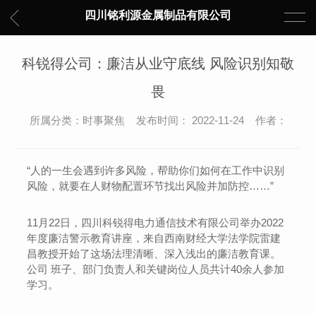
四川铭利源金属制品有限公司
科锐得公司：廉洁从业守底线 风险识别知敬
畏
所属分类：时事聚焦 发布时间： 2022-11-24 作者：
“人的一生会遇到许多风险，帮助你们如何在工作中识别
风险，就要在人财物配置环节找出风险并加防控……”
11月22日，四川科锐得电力通信技术有限公司举办2022
年度廉洁警示教育讲座，来自西南财经大学法学院雷建
昌教授开始了这场法理清晰、深入浅出的廉洁教育课。
公司 班子、部门负责人和关键岗位人员共计40余人参加
学习。