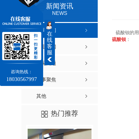
新闻资讯
NEWS
公司新闻
硫酸钡的用
在
扫
硫酸钡
：
线
一
扫
客
行业新闻
更
服
精
彩
常见问题
咨询热线：
18030567997
时事聚焦
其他
热门推荐