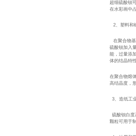
超细硫酸钡可
在水彩画中占
2、塑料和
在聚合物基
硫酸钡加入量
能，过量添
体的结晶特
在聚合物熔
高结晶度，
3、造纸工
硫酸钡白度
颗粒可用于