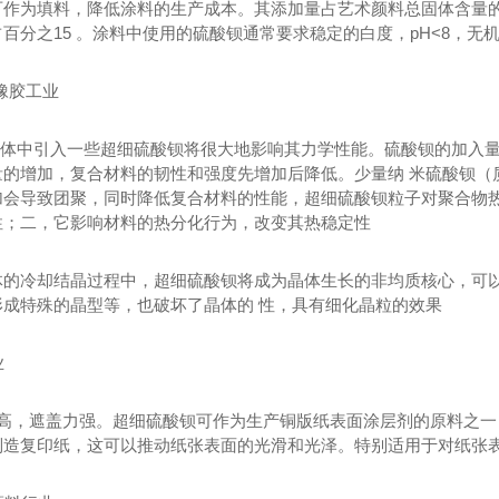
作为填料，降低涂料的生产成本。其添加量占艺术颜料总固体含量的百分
百分之15 。涂料中使用的硫酸钡通常要求稳定的白度，pH<8，无
橡胶工业
体中引入一些超细硫酸钡将很大地影响其力学性能。硫酸钡的加入量
的增加，复合材料的韧性和强度先增加后降低。少量纳 米硫酸钡（质
加会导致团聚，同时降低复合材料的性能，超细硫酸钡粒子对聚合物
性；二，它影响材料的热分化行为，改变其热稳定性
体的冷却结晶过程中，超细硫酸钡将成为晶体生长的非均质核心，可
形成特殊的晶型等，也破坏了晶体的 性，具有细化晶粒的效果
业
高，遮盖力强。超细硫酸钡可作为生产铜版纸表面涂层剂的原料之一，
制造复印纸，这可以推动纸张表面的光滑和光泽。特别适用于对纸张