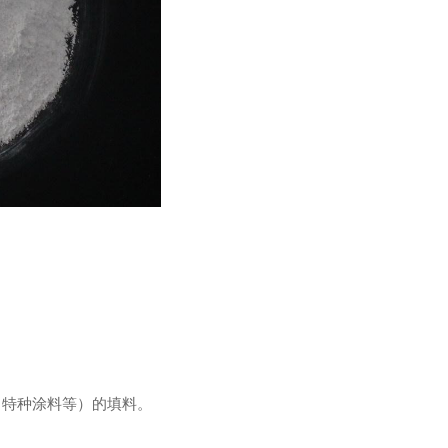
眉山防辐射铅门
特种涂料等）的填料。