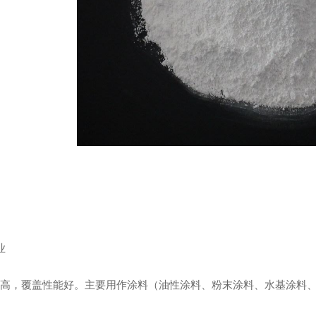
铅门安装
四川防辐射铅门厂家
业
高，覆盖性能好。主要用作涂料（油性涂料、粉末涂料、水基涂料、