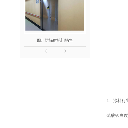
四川防辐射铅门销售
四川防辐射
1、涂料行
硫酸钡白度