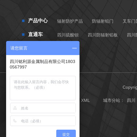
产品中心
辐射防护产品
防辐射铅门
叉车门
直通车
四川硫酸钡
四川防辐射铅板
四川
请您留言
四川铭利源金属制品有限公司1803
0567997
Copy
网站地图
RSS
XML
城市分站
：
四川
提交