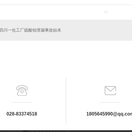
四川一化工厂硫酸钡泄漏事故始末
铅门安装
四川防辐射铅门厂家
028-83374518
1805645990@qq.co