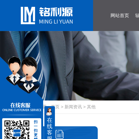
网站首页
当前位置：
首页
>
新闻资讯
>
其他
在
扫
线
一
扫
客
更
服