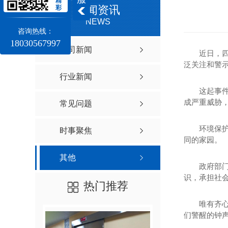
精
新闻资讯
彩
NEWS
咨询热线：
18030567997
公司新闻
近日，
泛关注和警
行业新闻
这起事
成严重威胁
常见问题
环境保
时事聚焦
同的家园。
其他
政府部
识，承担社
热门推荐
唯有齐
们警醒的钟