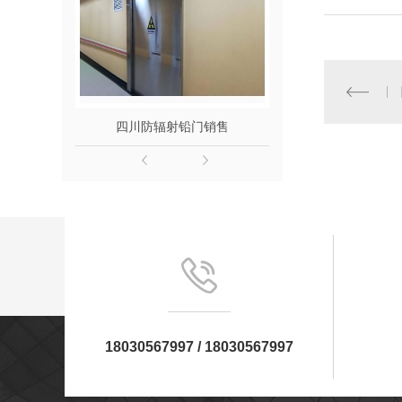
四川防辐射铅门销售
四川防辐射
18030567997 / 18030567997