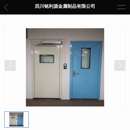
四川铭利源金属制品有限公司